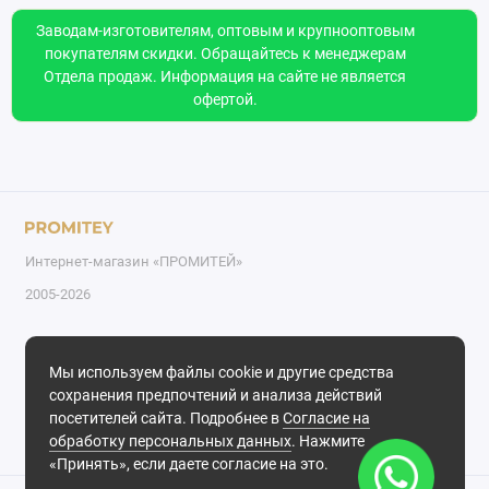
Заводам-изготовителям, оптовым и крупнооптовым
покупателям скидки. Обращайтесь к менеджерам
Отдела продаж. Информация на сайте не является
офертой.
Интернет-магазин «ПРОМИТЕЙ»
2005-2026
Поддержка
Мы используем файлы cookie и другие средства
+7 999 170-76-21
сохранения предпочтений и анализа действий
Обратный звонок
посетителей сайта. Подробнее в
Согласие на
Понедельник - пятница с 8.00 до 17.00
обработку персональных данных
. Нажмите
«Принять», если даете согласие на это.