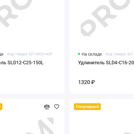
де
Код товара: БП-00031429
На складе
Код товара: БП
ель SLD12-C25-150L
Удлинитель SLD4-C16-2
1320 ₽
й
Популярный