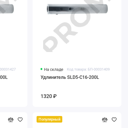
-00031427
На складе
Код товара: БП-00031409
200L
Удлинитель SLD5-C16-200L
1320 ₽
Популярный