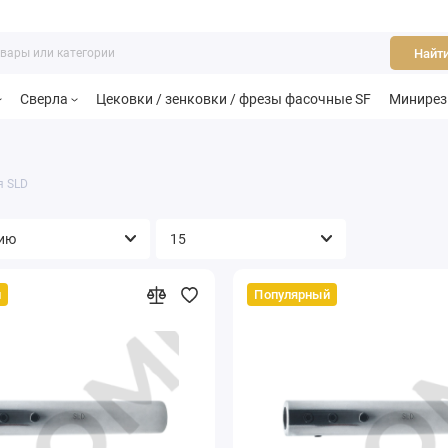
Найт
Сверла
Цековки / зенковки / фрезы фасочные SF
Минире
я SLD
й
Популярный