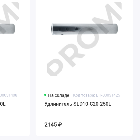
-00031408
На складе
Код товара: БП-00031425
00L
Удлинитель SLD10-C20-250L
2145 ₽