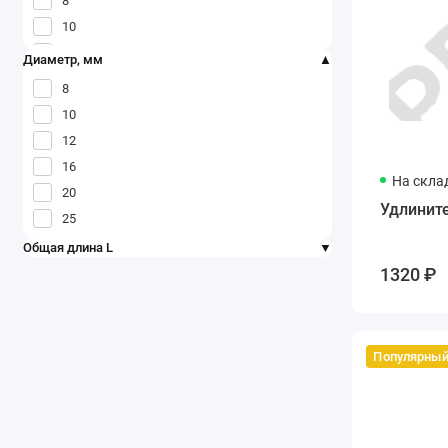
8
10
12
Диаметр, мм
8
10
12
16
На скла
20
Удлинит
25
Общая длина L
1320 ₽
Популярны