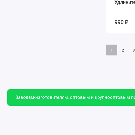
Удлинит
990 ₽
1
2
3
Заводам-изготовителям, оптовым и крупнооптовым по