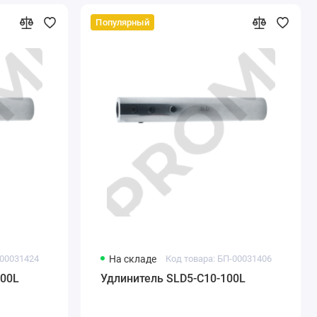
Популярный
-00031424
На складе
Код товара: БП-00031406
200L
Удлинитель SLD5-C10-100L