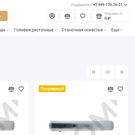
Поддержка
+7 999 170-76-21
Корзина
0
и
0 ₽
зцы
Головки расточные
Станочная оснастка
Еще
Популярный