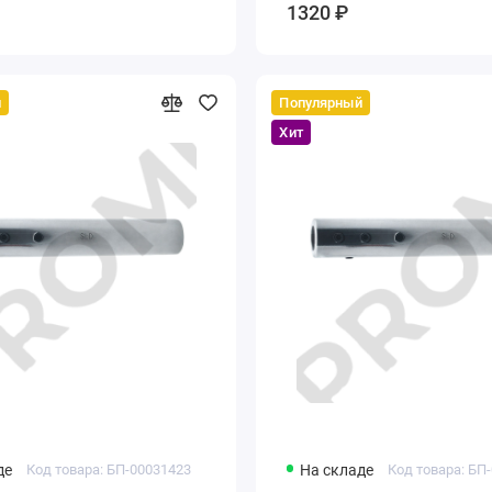
1320 ₽
й
Популярный
Хит
де
Код товара: БП-00031423
На складе
Код товара: БП