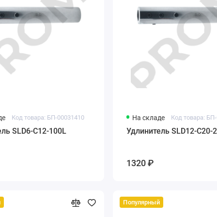
де
Код товара: БП-00031410
На складе
Код товара: БП
ель SLD6-C12-100L
Удлинитель SLD12-C20-
1320 ₽
й
Популярный