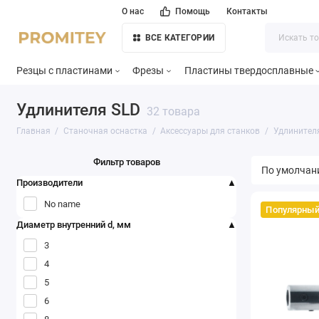
О нас
Помощь
Контакты
ВСЕ КАТЕГОРИИ
Резцы с пластинами
Фрезы
Пластины твердосплавные
Удлинителя SLD
32 товара
Главная
Станочная оснастка
Аксессуары для станков
Удлинител
Фильтр товаров
Производители
No name
Популярны
Диаметр внутренний d, мм
3
4
5
6