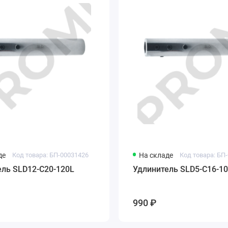
де
Код товара: БП-00031426
На складе
Код товара: БП
ель SLD12-C20-120L
Удлинитель SLD5-C16-1
990 ₽