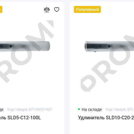
й
Популярный
де
Код товара: БП-00031407
На складе
Код товара: БП
ель SLD5-C12-100L
Удлинитель SLD10-C20-