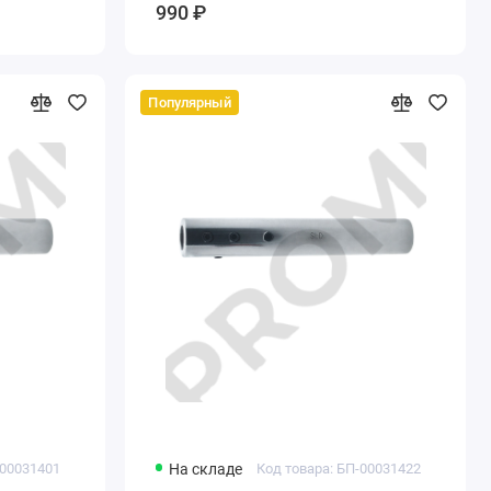
990 ₽
Популярный
-00031401
На складе
Код товара: БП-00031422