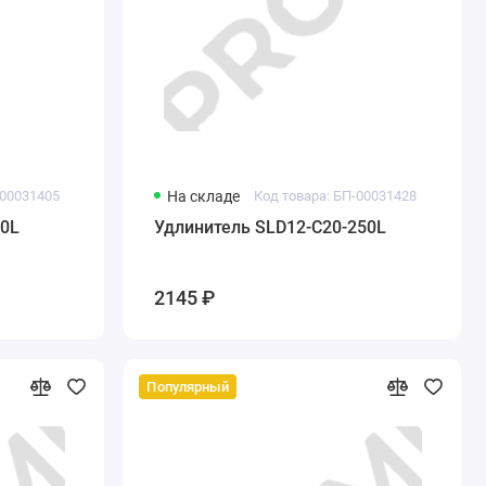
-00031405
На складе
Код товара: БП-00031428
00L
Удлинитель SLD12-C20-250L
2145 ₽
Популярный