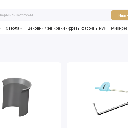
Найт
Сверла
Цековки / зенковки / фрезы фасочные SF
Минире