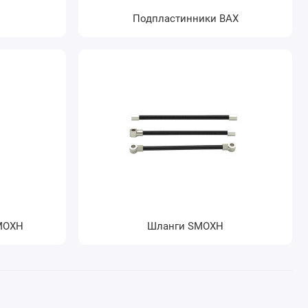
Подпластинники BAX
MOXH
Шланги SMOXH