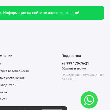
. Информация на сайте не является офертой.
омпании
Поддержка
+7 999 170-76-21
с
Обратный звонок
тика безопасности
Понедельник - пятница с 8.00
вия соглашения
до 17.00
изводители
авка
акты