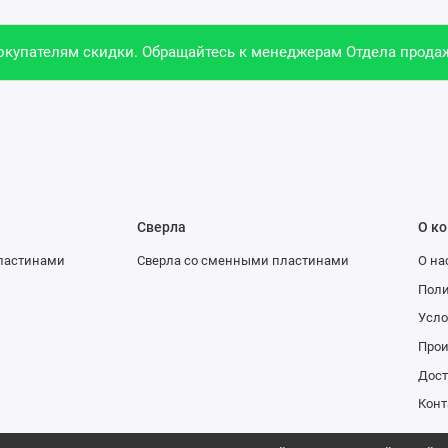
купателям скидки. Обращайтесь к менеджерам Отдела продаж
Сверла
О к
ластинами
Сверла со сменными пластинами
О на
Поли
Усло
Про
Дост
Конт