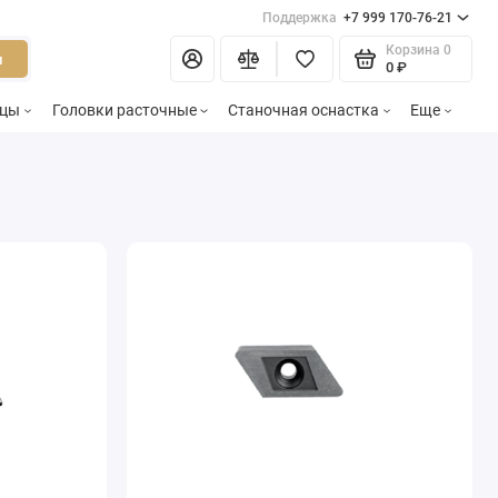
Поддержка
+7 999 170-76-21
Корзина
0
и
0 ₽
зцы
Головки расточные
Станочная оснастка
Еще