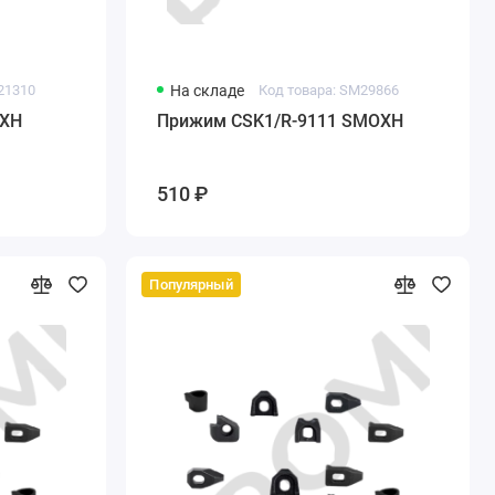
21310
На складе
Код товара: SM29866
OXH
Прижим CSK1/R-9111 SMOXH
510 ₽
Популярный