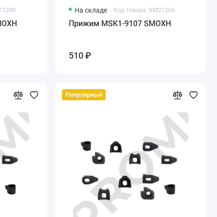
21280
На складе
Код товара: SM21266
MOXH
Прижим MSK1-9107 SMOXH
510 ₽
Популярный