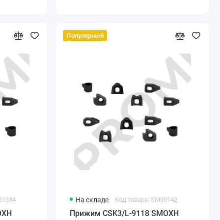
Популярный
21334
На складе
Код товара: SM00142
OXH
Прижим CSK3/L-9118 SMOXH