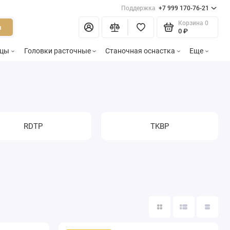
Поддержка
+7 999 170-76-21
Корзина
0
и
0 ₽
зцы
Головки расточные
Станочная оснастка
Еще
RDTP
TKBP