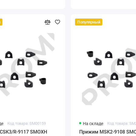
й
Популярный
де
Код товара: SM00159
На складе
Код товара: SM
CSK3/R-9117 SMOXH
Прижим MSK2-9108 SM