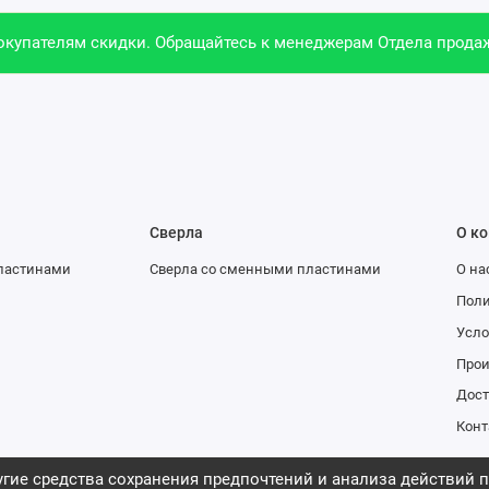
купателям скидки. Обращайтесь к менеджерам Отдела продаж
Сверла
О к
ластинами
Сверла со сменными пластинами
О на
Поли
Усло
Про
Дост
Конт
гие средства сохранения предпочтений и анализа действий п