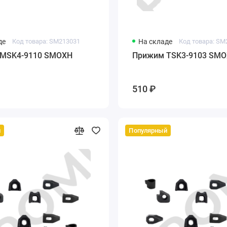
де
Код товара: SM213031
На складе
Код товара: SM
MSK4-9110 SMOXH
Прижим TSK3-9103 SM
510 ₽
й
Популярный