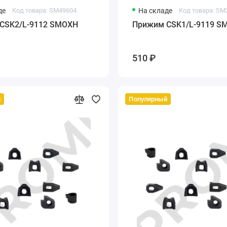
де
Код товара: SM49604
На складе
Код товара: SM
CSK2/L-9112 SMOXH
Прижим CSK1/L-9119 S
510 ₽
й
Популярный