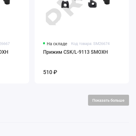
26667
На складе
Код товара: SM26674
OXH
Прижим CSK/L-9113 SMOXH
510 ₽
Показать больше