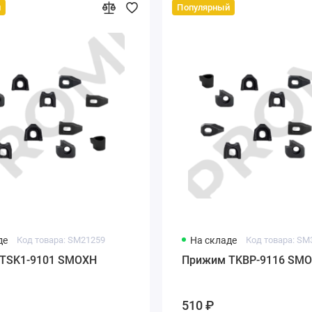
й
Популярный
де
Код товара: SM21259
На складе
Код товара: SM
TSK1-9101 SMOXH
Прижим TKBP-9116 SM
510 ₽