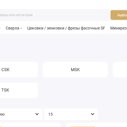
Найт
Сверла
Цековки / зенковки / фрезы фасочные SF
Минире
CSK
MSK
TSK