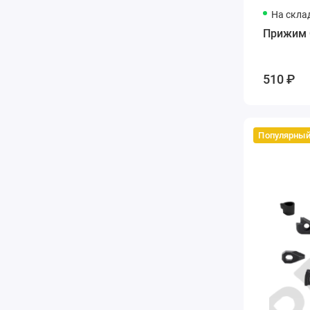
На скла
Прижим 
510 ₽
Популярны