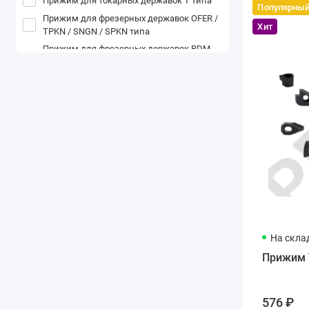
Прижим для токарных державок T типа
Популярны
Прижим для фрезерных державок OFER /
Хит
TPKN / SNGN / SPKN типа
Прижим для фрезерных державок RDM
T/RDKW типа
На скла
Прижим 
576 ₽