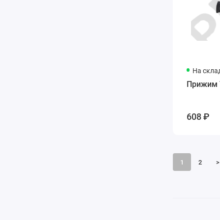
На скла
Прижим 
608 ₽
1
2
>