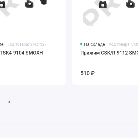
де
Код товара: SM21327
На складе
Код товара: SM
TSK4-9104 SMOXH
Прижим CSK/R-9112 SM
510 ₽
>|