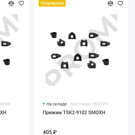
Популярный
30008
На складе
Код товара: SM21297
OXH
Прижим TSK2-9102 SMOXH
405 ₽