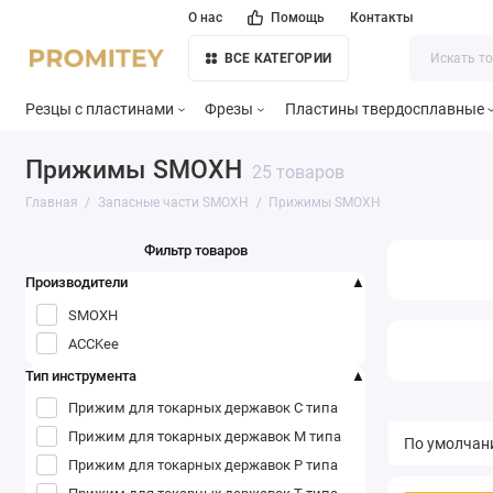
О нас
Помощь
Контакты
ВСЕ КАТЕГОРИИ
Резцы с пластинами
Фрезы
Пластины твердосплавные
Прижимы SMOXH
25 товаров
Главная
Запасные части SMOXH
Прижимы SMOXH
Фильтр товаров
Производители
SMOXH
ACCKee
Тип инструмента
Прижим для токарных державок C типа
Прижим для токарных державок M типа
Прижим для токарных державок P типа