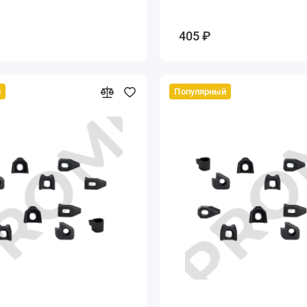
405 ₽
й
Популярный