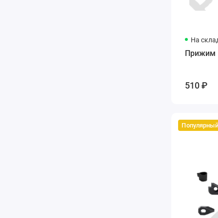
На скла
Прижим 
510 ₽
Популярны