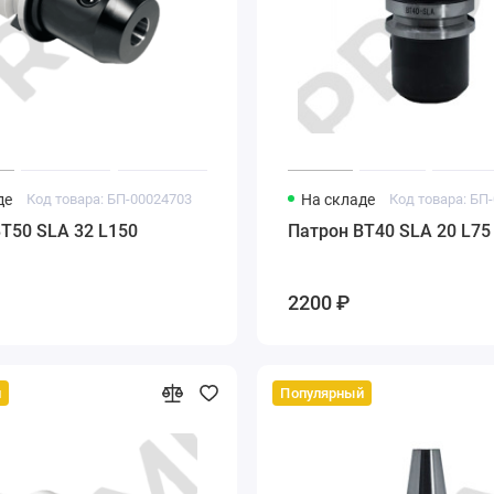
де
Код товара: БП-00024703
На складе
Код товара: БП
T50 SLA 32 L150
Патрон BT40 SLA 20 L75
2200 ₽
й
Популярный