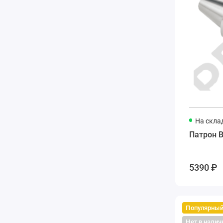
На скла
Патрон B
5390 ₽
Популярны
Нет в налич