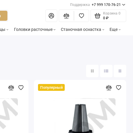
Поддержка
+7 999 170-76-21
Корзина
0
и
0 ₽
зцы
Головки расточные
Станочная оснастка
Еще
Популярный