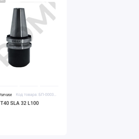
аличии
Код товара: БП-00030010
T40 SLA 32 L100