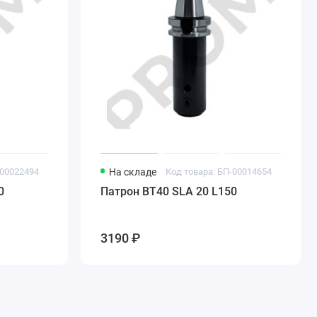
-00022494
На складе
Код товара: БП-00014654
0
Патрон BT40 SLA 20 L150
3190 ₽