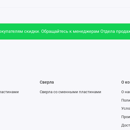
купателям скидки. Обращайтесь к менеджерам Отдела продаж
Сверла
О к
ластинами
Сверла со сменными пластинами
О на
Поли
Усло
Про
Дост