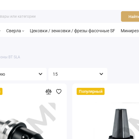
Найт
Сверла
Цековки / зенковки / фрезы фасочные SF
Минире
оны BT SLA
й
Популярный