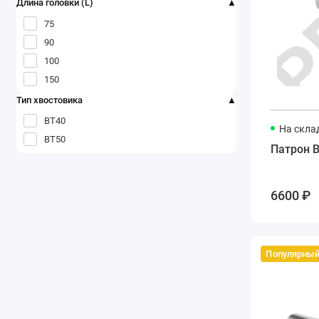
Длина головки (L)
75
90
100
150
Тип хвостовика
ВТ40
На скла
ВТ50
Патрон B
6600 ₽
Популярны