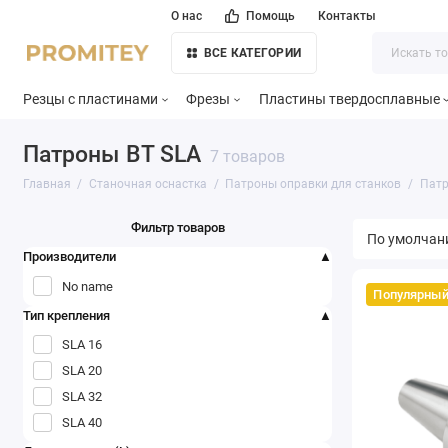
О нас
Помощь
Контакты
ВСЕ КАТЕГОРИИ
Резцы с пластинами
Фрезы
Пластины твердосплавные
Патроны BT SLA
7 товаров
Главная
Станочная оснастка
Патроны оправки для станков
Патр
Фильтр товаров
Производители
No name
Популярны
Тип крепления
SLA 16
SLA 20
SLA 32
SLA 40