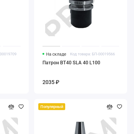
-00019709
На складе
Код товара: БП-00019566
Патрон BT40 SLA 40 L100
2035 ₽
Популярный