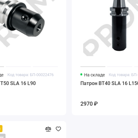
де
Код товара: БП-00022476
На складе
Код товара: БП
T50 SLA 16 L90
Патрон BT40 SLA 16 L15
2970 ₽
й
ии