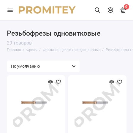
0
Резьбофрезы одновитковые
29 товаров
Главная
Фрезы
Фрезы концевые твердосплавные
Резьбофрезы т