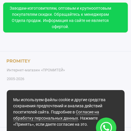
Заводам-изготовителям, оптовым и крупнооптовым
покупателям скидки. Обращайтесь к менеджерам
Отдела продаж. Информация на сайте не является
офертой.
Интернет-магазин «ПРОМИТЕЙ»
2005-2026
Поддержка
Мы используем файлы cookie и другие средства
+7 999 170-76-21
сохранения предпочтений и анализа действий
Обратный звонок
посетителей сайта. Подробнее в
Согласие на
Понедельник - пятница с 8.00 до 17.00
обработку персональных данных
. Нажмите
«Принять», если даете согласие на это.