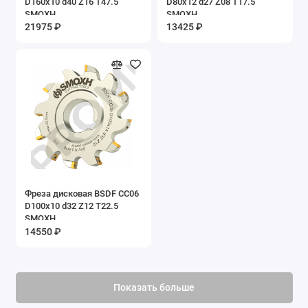
D160x10 d40 Z16 T47.5
D80x12 d27 Z08 T17.5
SMOXH
SMOXH
21975 ₽
13425 ₽
Фреза дисковая BSDF CC06
D100x10 d32 Z12 T22.5
SMOXH
14550 ₽
Показать больше