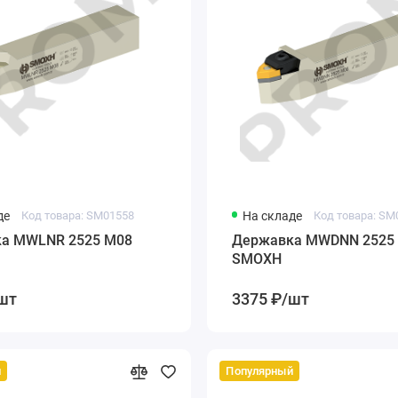
де
Код товара: SM01558
На складе
Код товара: SM
а MWLNR 2525 M08
Державка MWDNN 2525
SMOXH
шт
3375 ₽/шт
й
Популярный