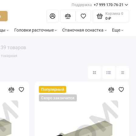
Поддержка
+7 999 170-76-21
Корзина
0
и
0 ₽
зцы
Головки расточные
Станочная оснастка
Еще
39 товаров
а токарная
Популярный
Скоро закончится