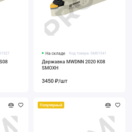
01527
На складе
Код товара: SM01541
S08
Державка MWDNN 2020 K08
SMOXH
3450 ₽/шт
Популярный