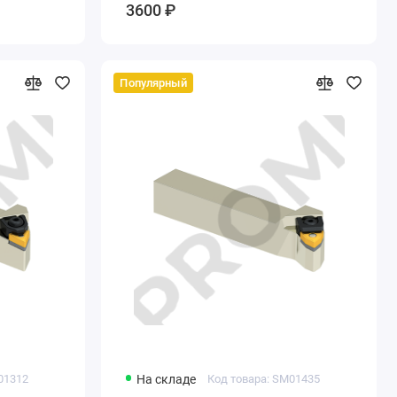
3600 ₽
Популярный
01312
На складе
Код товара: SM01435