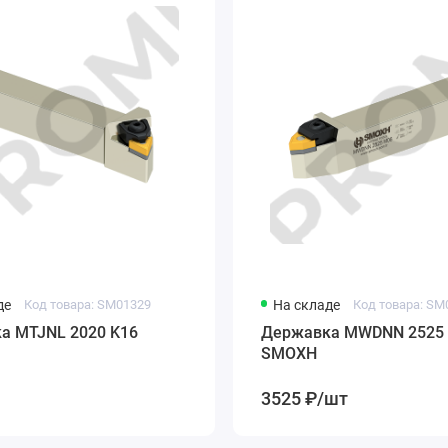
де
Код товара: SM01329
На складе
Код товара: SM
а MTJNL 2020 K16
Державка MWDNN 2525
SMOXH
3525 ₽/шт