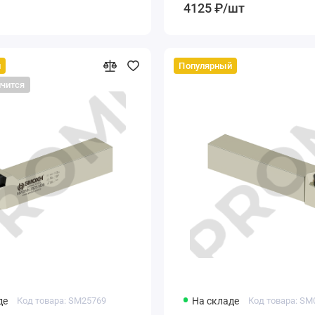
4125 ₽/шт
й
Популярный
нчится
де
Код товара: SM25769
На складе
Код товара: SM