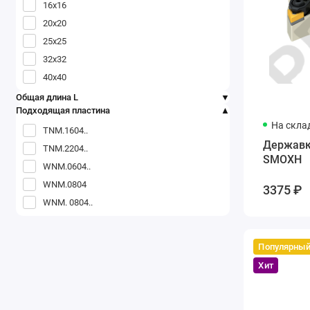
16x16
20x20
25x25
32x32
40x40
Общая длина L
Подходящая пластина
На скла
TNM.1604..
Державк
TNM.2204..
SMOXH
WNM.0604..
WNM.0804
3375 ₽
WNM. 0804..
Популярны
Хит