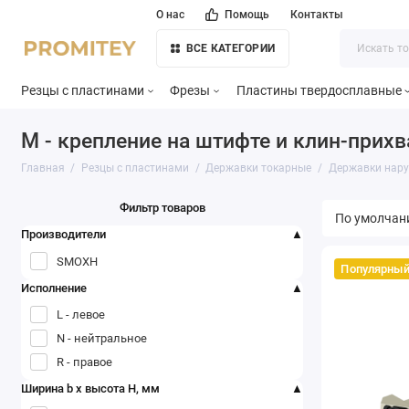
О нас
Помощь
Контакты
ВСЕ КАТЕГОРИИ
Резцы с пластинами
Фрезы
Пластины твердосплавные
M - крепление на штифте и клин-прих
Главная
Резцы с пластинами
Державки токарные
Державки нар
Фильтр товаров
Производители
SMOXH
Популярны
Исполнение
L - левое
N - нейтральное
R - правое
Ширина b х высота H, мм