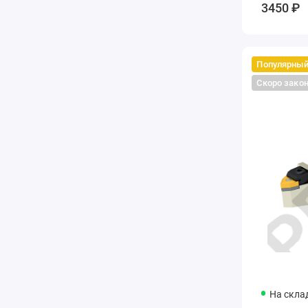
3450 ₽
Популярны
Скоро зако
На скла