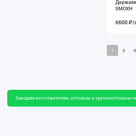
Державк
SMOXH
6600 ₽/
1
2
3
Заводам-изготовителям, оптовым и крупнооптовым по