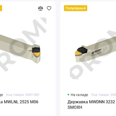
й
Популярный
де
Код товара: SM01480
На складе
Код товара: SM
а MWLNL 2525 M06
Державка MWDNN 3232 
SMOXH