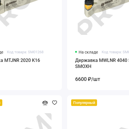
де
Код товара: SM01268
На складе
Код товара: SM
а MTJNR 2020 K16
Державка MWLNR 4040 
SMOXH
6600 ₽/шт
й
Популярный