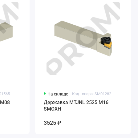
01565
На складе
Код товара: SM01282
 M08
Державка MTJNL 2525 M16
SMOXH
3525 ₽