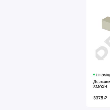
На скла
Державк
SMOXH
3375 ₽