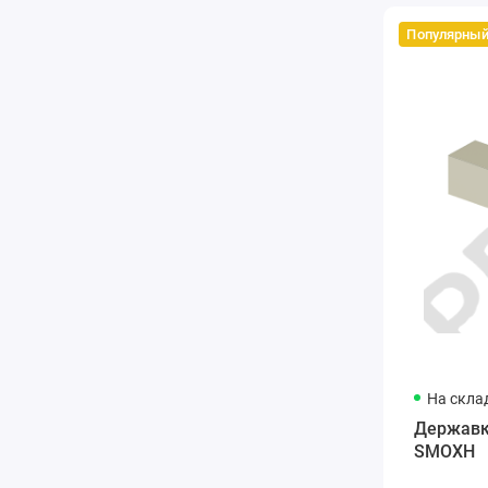
Популярны
На скла
Державк
SMOXH