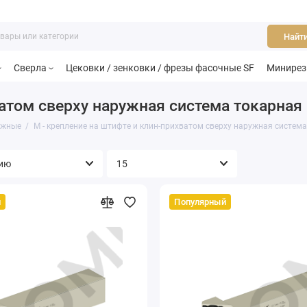
Найт
Сверла
Цековки / зенковки / фрезы фасочные SF
Минире
ватом сверху наружная система токарная
ужные
M - крепление на штифте и клин-прихватом сверху наружная систем
й
Популярный