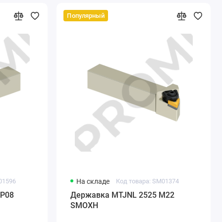
Популярный
01596
На складе
Код товара: SM01374
P08
Державка MTJNL 2525 M22
SMOXH